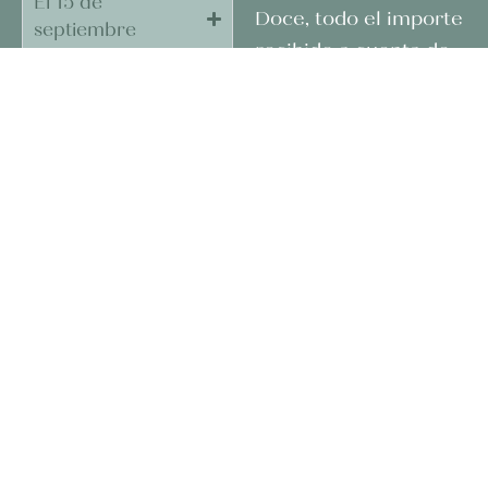
El 15 de
Doce, todo el importe
septiembre
recibido a cuenta de
El 15 de noviembre
la reservación se
aplicará a los cargos
El 15 de enero
de gastos de
cancelación y en
El 15 de marzo
consecuencia no
habrá reembolso de
cantidad alguna, bajo
ninguna forma
(efectivo o especie),
sea cual fuere la
causa de la
cancelación.