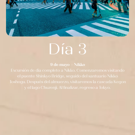
Día 3
9 de mayo – Nikko
Excursión de día completo a Nikko. Comenzaremos visitando
el puente Shinkyo Bridge, seguido del santuario Nikko
Toshogu. Después del almuerzo, visitaremos la cascada Kegon
y el lago Chuzenji. Al finalizar, regreso a Tokyo.