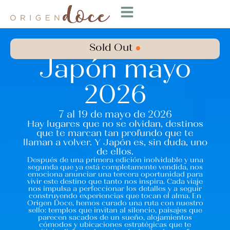
Sold Out
Japón mayo
2026
7 al 19 de mayo de 2026
Hay lugares que no se olvidan, destinos
que te marcan tan profundo que te
llaman a volver. Y Japón es, sin duda, uno
de ellos.
Después de una primera edición inolvidable y una
segunda que ya está completamente vendida, nos
emociona anunciar una tercera oportunidad para
vivir este destino que tanto nos inspira. Cada viaje
nos impulsa a perfeccionar los detalles y a seguir
construyendo experiencias que tocan el alma. En
Origen Doce, hemos curado una ruta con nuestro
sello: templos que invitan al silencio, paisajes que
parecen sacados de un sueño, alojamientos
cómodos y ubicaciones estratégicas que te