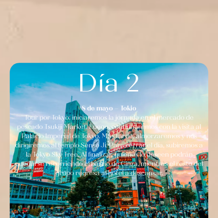
Día 2
8 de mayo – Tokio
Tour por Tokyo: iniciaremos la jornada en el mercado de
pescado Tsukiji Market. Luego, continuaremos con la visita al
Palacio Imperial de Tokyo. Más tarde, almorzaremos y nos
dirigiremos al templo Senso Ji. Para cerrar el día, subiremos a
la Tokyo Sky Tree. Al finalizar, quienes lo deseen podrán
quedarse recorriendo el barrio de Ginza, mientras el resto del
grupo regresa al hotel a descansar.