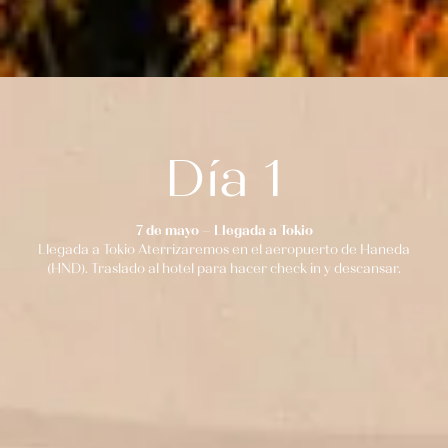
Día 1
7 de mayo – Llegada a Tokio
Llegada a Tokio Aterrizaremos en el aeropuerto de Haneda
(HND). Traslado al hotel para hacer check in y descansar.